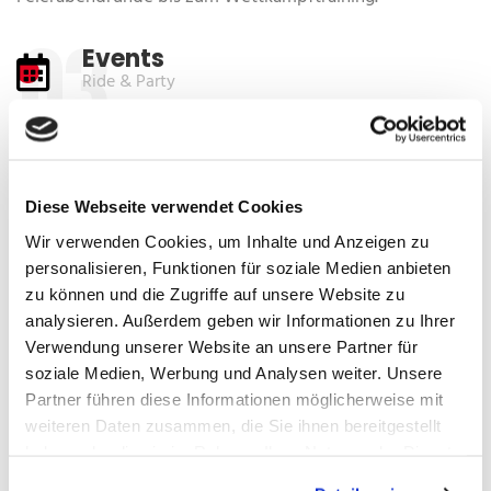
03
Events
Ride & Party
Wir organisieren für euch Events zusammen mit der
lokalen Bike-Industrie. Zum Kennenlernen, für Testfahrten
und und und.
Diese Webseite verwendet Cookies
04
Wir verwenden Cookies, um Inhalte und Anzeigen zu
Jugend
personalisieren, Funktionen für soziale Medien anbieten
Unsere Zukunft
zu können und die Zugriffe auf unsere Website zu
analysieren. Außerdem geben wir Informationen zu Ihrer
Wir wollen die Mountainbike
Jugend
fördern! Durch
Verwendung unserer Website an unsere Partner für
Trainingskurse und Jugendtreffs.
soziale Medien, Werbung und Analysen weiter. Unsere
Partner führen diese Informationen möglicherweise mit
05
weiteren Daten zusammen, die Sie ihnen bereitgestellt
Ausfahrten
haben oder die sie im Rahmen Ihrer Nutzung der Dienste
In die Berge
gesammelt haben.