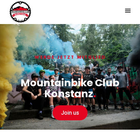
WERDE JETZT MITGLIED
Mountainbike Club
Konstanz
.
Join us