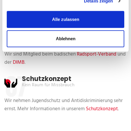
Details zeigen
Wir organisieren Bikeparkausfahrten, MTB-Touren und
Wochencamps. Schau in unseren
Kalender
.
Alle zulassen
06
Fachverbände
Seit dem 01.01.2022
Ablehnen
Wir sind Mitglied beim badischen
Radsport-Verband
und
der
DIMB
.
07
Schutzkonzept
Kein Raum für Missbrauch
Wir nehmen Jugendschutz und Antidiskriminierung sehr
ernst. Mehr Informationen in unserem
Schutzkonzept
.