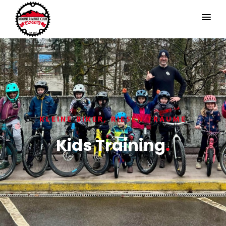
KLEINE BIKER, RIESEN TRÄUME
Kids Training
.