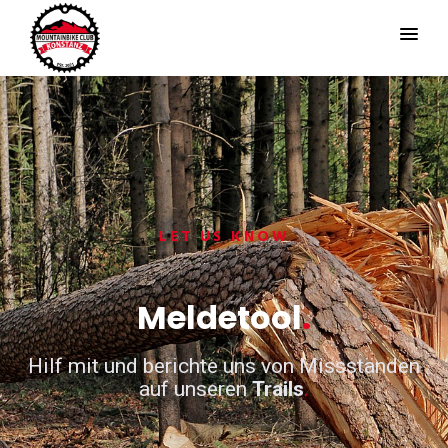
LET US KNOW
Meldetool
.
Hilf mit und berichte uns von Missständen
auf unseren
Trails
.