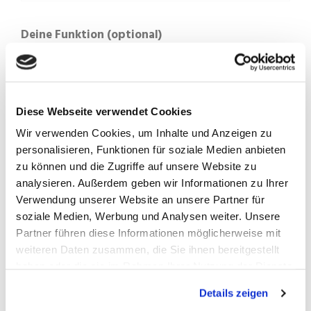
Deine Funktion (optional)
Folgender Fall liegt im Wald vor:
Diese Webseite verwendet Cookies
Schaden am Trail
Wir verwenden Cookies, um Inhalte und Anzeigen zu
personalisieren, Funktionen für soziale Medien anbieten
Umgestürzter Baum
zu können und die Zugriffe auf unsere Website zu
Matschlöcher
analysieren. Außerdem geben wir Informationen zu Ihrer
Mutwillige Zerstörung
Verwendung unserer Website an unsere Partner für
soziale Medien, Werbung und Analysen weiter. Unsere
Quergelegte Äste
Partner führen diese Informationen möglicherweise mit
Illegaler Wildbau
weiteren Daten zusammen, die Sie ihnen bereitgestellt
haben oder die sie im Rahmen Ihrer Nutzung der Dienste
Anderes
gesammelt haben.
Details zeigen